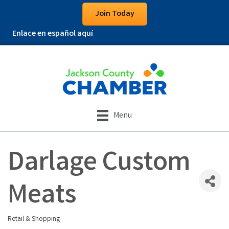
Join Today
Enlace en español aquí
Menu
Darlage Custom
Meats
Retail & Shopping
Categories